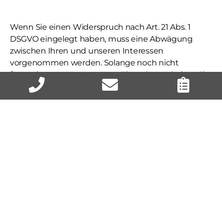
Wenn Sie einen Widerspruch nach Art. 21 Abs. 1
DSGVO eingelegt haben, muss eine Abwägung
zwischen Ihren und unseren Interessen
vorgenommen werden. Solange noch nicht
feststeht, wessen Interessenüberwiegen, haben Sie
das Recht, die Einschränkung der Verarbeitung Ihrer
personenbezogenen Daten zu verlangen.
Wenn Sie die Verarbeitung Ihrer
personenbezogenen Daten eingeschränkt haben,
dürfen diese Daten – von ihrer Speicherung
abgesehen – nur mit Ihrer Einwilligung oder zur
Geltendmachung, Ausübung oder Verteidigung
von Rechtsansprüchen oder zum Schutz der
Rechte einer anderen natürlichen oder juristischen
Person oder aus Gründen eines wichtigen