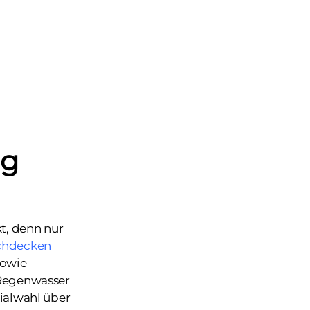
ng
t, denn nur
chdecken
sowie
t Regenwasser
rialwahl über